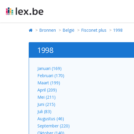
Bronnen
België
Fisconet plus
1998
1998
Januari (169)
Februari (170)
Maart (199)
April (209)
Mei (211)
Juni (215)
Juli (83)
Augustus (46)
September (220)
Oktober (140)