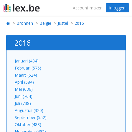
Account maken
Inloggen
Bronnen
België
Justel
2016
2016
Januari (434)
Februari (576)
Maart (624)
April (584)
Mei (636)
Juni (764)
Juli (738)
Augustus (320)
September (552)
Oktober (488)
November (452)