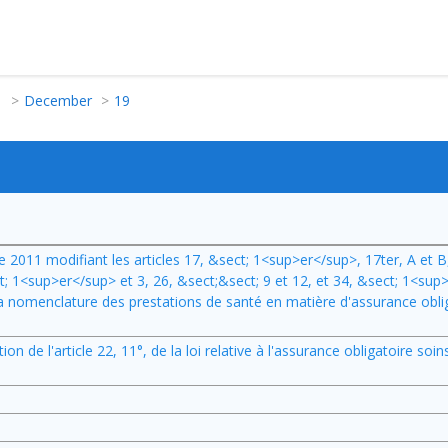
1
December
19
re 2011 modifiant les articles 17, &sect; 1<sup>er</sup>, 17ter, A et B
t; 1<sup>er</sup> et 3, 26, &sect;&sect; 9 et 12, et 34, &sect; 1<sup>
la nomenclature des prestations de santé en matière d'assurance obli
 de l'article 22, 11°, de la loi relative à l'assurance obligatoire soi