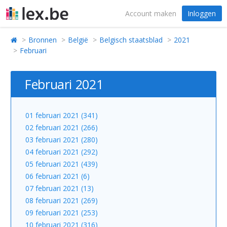
Account maken
Inloggen
Bronnen
België
Belgisch staatsblad
2021
Februari
Februari 2021
01 februari 2021 (341)
02 februari 2021 (266)
03 februari 2021 (280)
04 februari 2021 (292)
05 februari 2021 (439)
06 februari 2021 (6)
07 februari 2021 (13)
08 februari 2021 (269)
09 februari 2021 (253)
10 februari 2021 (316)