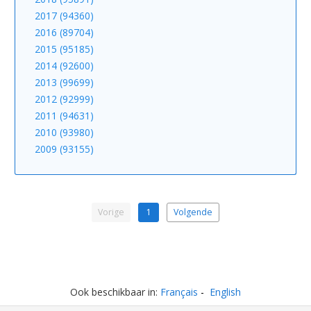
2017 (94360)
2016 (89704)
2015 (95185)
2014 (92600)
2013 (99699)
2012 (92999)
2011 (94631)
2010 (93980)
2009 (93155)
Vorige
1
Volgende
Ook beschikbaar in:
Français
English