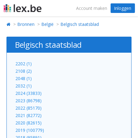
Account maken
Inloggen
Bronnen
België
Belgisch staatsblad
Belgisch staatsblad
2202 (1)
2108 (2)
2048 (1)
2032 (1)
2024 (33833)
2023 (86798)
2022 (85170)
2021 (82772)
2020 (82615)
2019 (100779)
2018 (95891)