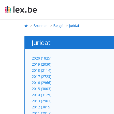
Bronnen
België
Juridat
Juridat
2020 (1825)
2019 (2030)
2018 (2114)
2017 (2723)
2016 (2966)
2015 (3003)
2014 (3125)
2013 (2967)
2012 (3815)
2011 (2917)