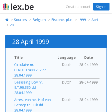
Create account
Sign in
Sources
Belgium
Fisconet plus
1999
April
28
28 April 1999
Title
Language
Date
Circulaire nr.
Dutch
28-04-1999
Ci.RH.81/488.797 dd.
28.04.1999
Beslissing Btw nr.
Dutch
28-04-1999
E.T.90.335 dd.
28.04.1999
Arrest van het Hof van
Dutch
28-04-1999
Beroep te Luik dd.
28.04.1999