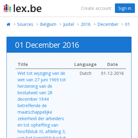
Create account
Sign in
Sources
Belgium
Justel
2016
December
01
01 December 2016
Title
Language
Date
Wet tot wijziging van de
Dutch
01-12-2016
wet van 27 juni 1969 tot
herziening van de
besluitwet van 28
december 1944
betreffende de
maatschappelijke
zekerheid der arbeiders
en tot opheffing van
hoofdstuk III, afdeling 3,
van het koninklijk besluit