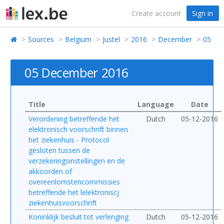
Create account
Sign in
Sources
Belgium
Justel
2016
December
05
05 December 2016
Title
Language
Date
Verordening betreffende het
Dutch
05-12-2016
elektronisch voorschrift binnen
het ziekenhuis - Protocol
gesloten tussen de
verzekeringsinstellingen en de
akkoorden of
overeenlomstencommissies
betreffende het lelektroniscj
ziekenhuisvoorschrift
Koninklijk besluit tot verlenging
Dutch
05-12-2016