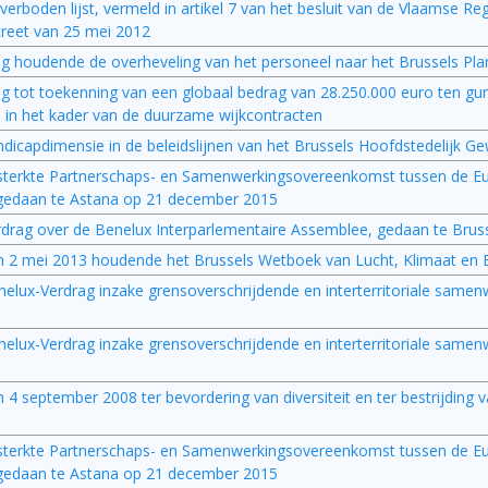
 verboden lijst, vermeld in artikel 7 van het besluit van de Vlaamse Re
creet van 25 mei 2012
ing houdende de overheveling van het personeel naar het Brussels Pl
ng tot toekenning van een globaal bedrag van 28.250.000 euro ten gu
 in het kader van de duurzame wijkcontracten
ndicapdimensie in de beleidslijnen van het Brussels Hoofdstedelijk G
sterkte Partnerschaps- en Samenwerkingsovereenkomst tussen de Eu
, gedaan te Astana op 21 december 2015
rag over de Benelux Interparlementaire Assemblee, gedaan te Bruss
an 2 mei 2013 houdende het Brussels Wetboek van Lucht, Klimaat en 
lux-Verdrag inzake grensoverschrijdende en interterritoriale samen
lux-Verdrag inzake grensoverschrijdende en interterritoriale samenw
4 september 2008 ter bevordering van diversiteit en ter bestrijding va
sterkte Partnerschaps- en Samenwerkingsovereenkomst tussen de Eu
, gedaan te Astana op 21 december 2015