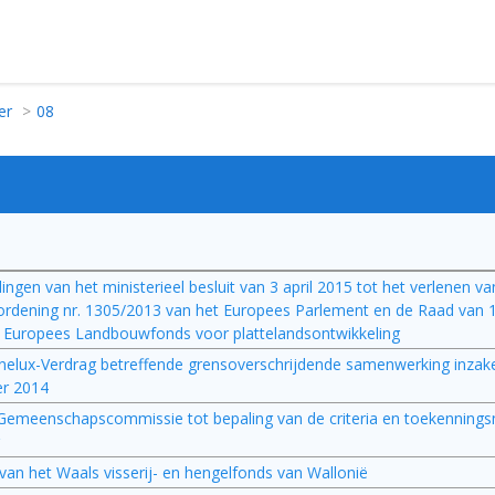
er
08
alingen van het ministerieel besluit van 3 april 2015 tot het verlenen v
rdening nr. 1305/2013 van het Europees Parlement en de Raad van
et Europees Landbouwfonds voor plattelandsontwikkeling
elux-Verdrag betreffende grensoverschrijdende samenwerking inzak
er 2014
 Gemeenschapscommissie tot bepaling van de criteria en toekennings
an het Waals visserij- en hengelfonds van Wallonië