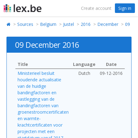
Create account
Sign in
Sources
Belgium
Justel
2016
December
09
09 December 2016
Title
Language
Date
Ministerieel besluit
Dutch
09-12-2016
houdende actualisatie
van de huidige
bandingfactoren en
vastlegging van de
bandingfactoren van
groenestroomcertificaten
en warmte-
krachtcertificaten voor
projecten met een
startdatum vanaf 2017