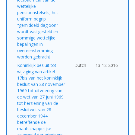
wettelijke
pensioenstelsels, het
uniform begrip
"gemiddeld dagloon"
wordt vastgesteld en
sommige wettelijke
bepalingen in
overeenstemming
worden gebracht
Koninklijk besluit tot
Dutch
13-12-2016
wijziging van artikel
17bis van het koninklijk
besluit van 28 november
1969 tot uitvoering van
de wet van 27 juni 1969
tot herziening van de
besluitwet van 28
december 1944
betreffende de
maatschappelijke
zekerheid der arbeiders