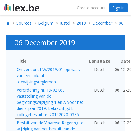
Create account
Sign in
Sources
Belgium
Justel
2019
December
06
06 December 2019
Title
Language
Date
Omzendbrief W/2019/01 opmaak
Dutch
06-12-2
van een lokaal
toewijzingsreglement
Verordening nr. 19-02 tot
Dutch
06-12-2
vaststelling van de
begrotingswijziging 1 en A voor het
dienstjaar 2019, bekrachtigd bij
collegebesluit nr. 20192020-0336
Besluit van de Vlaamse Regering tot
Dutch
06-12-2
wijziging van het besluit van de