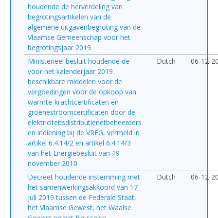
houdende de herverdeling van
begrotingsartikelen van de
algemene uitgavenbegroting van de
Vlaamse Gemeenschap voor het
begrotingsjaar 2019
Ministerieel besluit houdende de
Dutch
06-12-2
voor het kalenderjaar 2019
beschikbare middelen voor de
vergoedingen voor de opkoop van
warmte-krachtcertificaten en
groenestroomcertificaten door de
elektriciteitsdistributienetbeheerders
en indiening bij de VREG, vermeld in
artikel 6.4.14/2 en artikel 6.4.14/3
van het Energiebesluit van 19
november 2010
Decreet houdende instemming met
Dutch
06-12-2
het samenwerkingsakkoord van 17
juli 2019 tussen de Federale Staat,
het Vlaamse Gewest, het Waalse
Gewest en het Brusselse