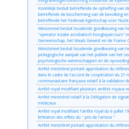
integratietegemoetkoming houdende de inperking 
Koninklijk besluit betreffende de opheffing van 
betreffende de bescherming van de bevolking en v
betreffende het Federaal Agentschap voor Nuclea
Ministerieel besluit houdende goedkeuring van 
"operator inzake acrobatisch hoogteparcours" i
Gemeenschap, het Waals Gewest en de Franse 
Ministerieel besluit houdende goedkeuring van he
pedagogische aanpak van het publiek van het sec
psychologische wetenschappen en de opvoedings
Arrêté ministériel portant approbation du référen
dans le cadre de l'accord de coopération du 21
communautaire française relatif à la validation
Arrêté royal modifiant plusieurs arrêtés royaux e
Arrêté ministériel relatif à la Délégation de sign
médicaux
Arrêté royal modifiant l'arrête royal du 6 juillet 
limitation des effets du " prix de l'amour "
Arrêté ministériel portant approbation du référe