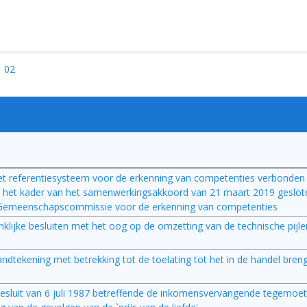
02
het referentiesysteem voor de erkenning van competenties verbonden
n het kader van het samenwerkingsakkoord van 21 maart 2019 geslot
Gemeenschapscommissie voor de erkenning van competenties
inklijke besluiten met het oog op de omzetting van de technische pijle
andtekening met betrekking tot de toelating tot het in de handel breng
ijk besluit van 6 juli 1987 betreffende de inkomensvervangende tegemo