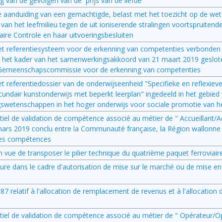
van de gevolgen van de `prijs van de liefde'
de aanduiding van een gemachtigde, belast met het toezicht op de wet
an het leefmilieu tegen de uit ioniserende stralingen voortspruitend
ire Controle en haar uitvoeringsbesluiten
het referentiesysteem voor de erkenning van competenties verbonden
n het kader van het samenwerkingsakkoord van 21 maart 2019 geslot
Gemeenschapscommissie voor de erkenning van competenties
t referentiedossier van de onderwijseenheid "Specifieke en reflexieve
undair kunstonderwijs met beperkt leerplan" ingedeeld in het gebied
wetenschappen in het hoger onderwijs voor sociale promotie van he
tiel de validation de compétence associé au métier de " Accueillant/Ac
 mars 2019 conclu entre la Communauté française, la Région wallonne
 des compétences
n vue de transposer le pilier technique du quatrième paquet ferroviair
ature dans le cadre d'autorisation de mise sur le marché ou de mise en 
1987 relatif à l'allocation de remplacement de revenus et à l'allocation 
ntiel de validation de compétence associé au métier de " Opérateur/O