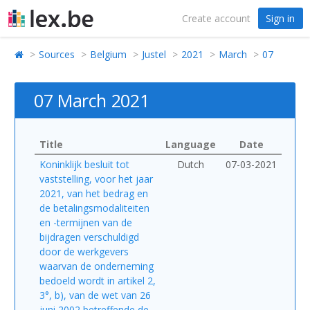
Create account
Sign in
Sources
Belgium
Justel
2021
March
07
07 March 2021
Title
Language
Date
Koninklijk besluit tot
Dutch
07-03-2021
vaststelling, voor het jaar
2021, van het bedrag en
de betalingsmodaliteiten
en -termijnen van de
bijdragen verschuldigd
door de werkgevers
waarvan de onderneming
bedoeld wordt in artikel 2,
3°, b), van de wet van 26
juni 2002 betreffende de