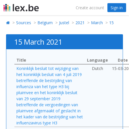
Create account
Sign in
Sources
Belgium
Justel
2021
March
15
15 March 2021
Title
Language
Date
Koninklijk besluit tot wijziging van
Dutch
15-03-2
het koninklijk besluit van 4 juli 2019
betreffende de bestrijding van
influenza van het type H3 bij
pluimvee en het koninklijk besluit
van 29 september 2019
betreffende de vergoedingen van
pluimvee afgemaakt of geslacht in
het kader van de bestrijding van het
influenzavirus type H3