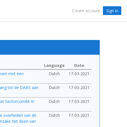
Sign in
Create account
Language
Date
sonen met een
Dutch
17-03-2021
egang tot de DABS aan
Dutch
17-03-2021
het Sectorcomité XI
Dutch
17-03-2021
de overheden van de
Dutch
17-03-2021
 inzake het doen van