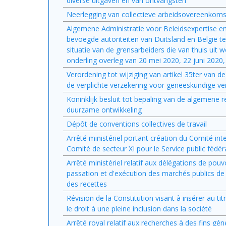
diverse uitgaven en van ontvangsten
Neerlegging van collectieve arbeidsovereenkom
Algemene Administratie voor Beleidsexpertise en
bevoegde autoriteiten van Duitsland en België te
situatie van de grensarbeiders die van thuis ui
onderling overleg van 20 mei 2020, 22 juni 202
Verordening tot wijziging van artikel 35ter van de
de verplichte verzekering voor geneeskundige ver
Koninklijk besluit tot bepaling van de algemene 
duurzame ontwikkeling
Dépôt de conventions collectives de travail
Arrêté ministériel portant création du Comité in
Comité de secteur XI pour le Service public fédér
Arrêté ministériel relatif aux délégations de pouvo
passation et d'exécution des marchés publics de 
des recettes
Révision de la Constitution visant à insérer au ti
le droit à une pleine inclusion dans la société
Arrêté royal relatif aux recherches à des fins gén