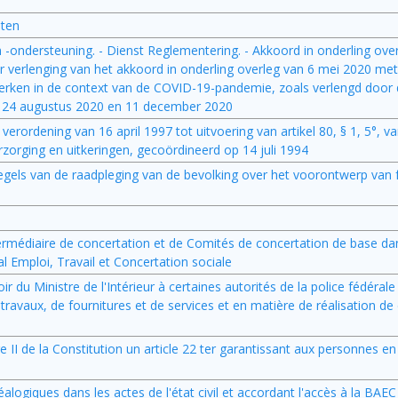
sten
 -ondersteuning. - Dienst Reglementering. - Akkoord in onderling ove
r verlenging van het akkoord in onderling overleg van 6 mei 2020 met
t werken in de context van de COVID-19-pandemie, zoals verlengd door
0, 24 augustus 2020 en 11 december 2020
 verordening van 16 april 1997 tot uitvoering van artikel 80, § 1, 5°, 
zorging en uitkeringen, gecoördineerd op 14 juli 1994
regels van de raadpleging van de bevolking over het voorontwerp van 
termédiaire de concertation et de Comités de concertation de base dan
al Emploi, Travail et Concertation sociale
ir du Ministre de l'Intérieur à certaines autorités de la police fédéral
travaux, de fournitures et de services et en matière de réalisation de
tre II de la Constitution un article 22 ter garantissant aux personnes e
éalogiques dans les actes de l'état civil et accordant l'accès à la BAE