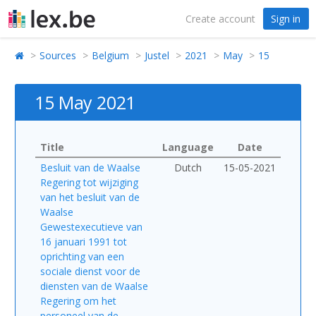
Create account
Sign in
Sources
Belgium
Justel
2021
May
15
15 May 2021
Title
Language
Date
Besluit van de Waalse
Dutch
15-05-2021
Regering tot wijziging
van het besluit van de
Waalse
Gewestexecutieve van
16 januari 1991 tot
oprichting van een
sociale dienst voor de
diensten van de Waalse
Regering om het
personeel van de