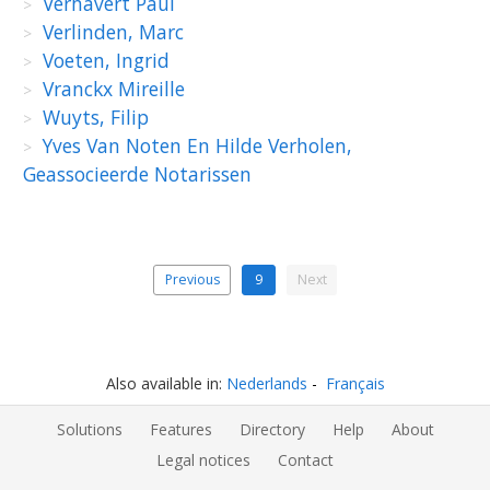
Verhavert Paul
Verlinden, Marc
Voeten, Ingrid
Vranckx Mireille
Wuyts, Filip
Yves Van Noten En Hilde Verholen,
Geassocieerde Notarissen
Previous
9
Next
Also available in:
Nederlands
Français
Solutions
Features
Directory
Help
About
Legal notices
Contact