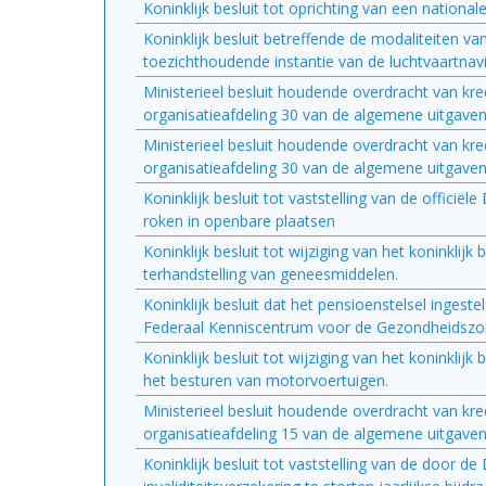
Koninklijk besluit tot oprichting van een nationa
Koninklijk besluit betreffende de modaliteiten va
toezichthoudende instantie van de luchtvaartnavi
Ministerieel besluit houdende overdracht van k
organisatieafdeling 30 van de algemene uitgave
Ministerieel besluit houdende overdracht van k
organisatieafdeling 30 van de algemene uitgave
Koninklijk besluit tot vaststelling van de officië
roken in openbare plaatsen
Koninklijk besluit tot wijziging van het koninklijk
terhandstelling van geneesmiddelen.
Koninklijk besluit dat het pensioenstelsel inges
Federaal Kenniscentrum voor de Gezondheidszo
Koninklijk besluit tot wijziging van het koninkl
het besturen van motorvoertuigen.
Ministerieel besluit houdende overdracht van k
organisatieafdeling 15 van de algemene uitgave
Koninklijk besluit tot vaststelling van de door d