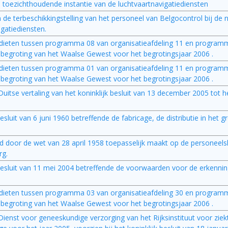
le toezichthoudende instantie van de luchtvaartnavigatiediensten
n de terbeschikkingstelling van het personeel van Belgocontrol bij de 
gatiediensten.
redieten tussen programma 08 van organisatieafdeling 11 en program
nbegroting van het Waalse Gewest voor het begrotingsjaar 2006 .
redieten tussen programma 01 van organisatieafdeling 11 en program
nbegroting van het Waalse Gewest voor het begrotingsjaar 2006 .
le Duitse vertaling van het koninklijk besluit van 13 december 2005 tot 
 besluit van 6 juni 1960 betreffende de fabricage, de distributie in het 
teld door de wet van 28 april 1958 toepasselijk maakt op de personeel
rg.
ijk besluit van 11 mei 2004 betreffende de voorwaarden voor de erkenni
redieten tussen programma 03 van organisatieafdeling 30 en program
nbegroting van het Waalse Gewest voor het begrotingsjaar 2006 .
e Dienst voor geneeskundige verzorging van het Rijksinstituut voor ziek