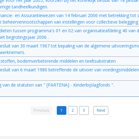
age voor het jaar 2005, voorzien bij het koninklijk besluit van 18 januari
mmige tandheelkundigen.
ancie- en Assurantiewezen van 14 februari 2006 met betrekking tot 
 de beheervennootschappen van instellingen voor collectieve belegging.
redieten tussen programma's 01 en 02 van organisatieafdeling 40 van
et begrotingsjaar 2006 .
jk besluit van 30 maart 1967 tot bepaling van de algemene uitvoeringsm
e werknemers.
eststoffen, bodemverbeterende middelen en teeltsubstraten
jk besluit van 6 maart 1980 betreffende de uitvoer van voedingsmiddele
ng van de statuten van " [PARTENA] - Kinderbijslagfonds ".
Previous
1
2
3
Next