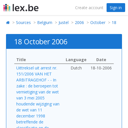
Create account
Sign in
Sources
Belgium
Justel
2006
October
18
18 October 2006
Title
Language
Date
Uittreksel uit arrest nr.
Dutch
18-10-2006
151/2006 VAN HET
ARBITRAGEHOF - - In
zake : de beroepen tot
vernietiging van de wet
van 3 mei 2005
houdende wijziging van
de wet van 11
december 1998
betreffende de
classificatie en de