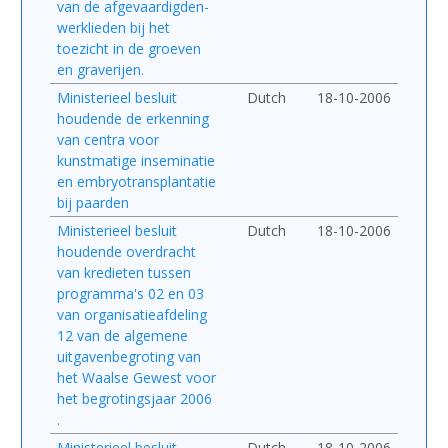
van de afgevaardigden-
werklieden bij het
toezicht in de groeven
en graverijen.
Ministerieel besluit
Dutch
18-10-2006
houdende de erkenning
van centra voor
kunstmatige inseminatie
en embryotransplantatie
bij paarden
Ministerieel besluit
Dutch
18-10-2006
houdende overdracht
van kredieten tussen
programma's 02 en 03
van organisatieafdeling
12 van de algemene
uitgavenbegroting van
het Waalse Gewest voor
het begrotingsjaar 2006
.
Ministerieel besluit
Dutch
18-10-2006