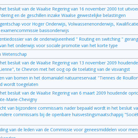
n het besluit van de Waalse Regering van 16 november 2000 tot uitvoe
rdering en de geschillen inzake Waalse gewestelijke belastingen
Agentschap voor Hoger Onderwijs, Volwassenenonderwijs, Kwalificati
e examencommissie basisonderwijs
erentiedossier van de onderwijseenheid " Routing en switching " geran
an het onderwijs voor sociale promotie van het korte type
en Wetenschap
n het besluit van de Waalse Regering van 13 november 2009 houdende 
 Lienne", te Chevron met het oog op de toelating van de visvangst
en van bomen in het domanialel natuurreservaat "Tiennes de Rouillon
id wordt toegelaten
n het besluit van de Waalse Regering van 6 maart 2009 houdende opric
nte-Marie-Chevigny
cht van bijzondere commissaris nader bepaald wordt in het besluit v
jzondere commissaris bij de openbare huisvestingsmaatschappij "Soci
rgoeding van de leden van de Commissie voor geneesmiddelen voor mens