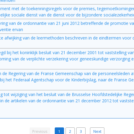
oekenden
eglement met de toekenningsregels voor de premies, tegemoetkominge
ke sociale dienst van de dienst voor de bijzondere socialezekerheid
ering van de ordonnantie van 21 juni 2012 betreffende de promotie va
ventie ervan
e afwijking van de leermethoden beschreven in de eindtermen voor d
voegd bij het koninklijk besluit van 21 december 2001 tot vaststelling v
ing van de verplichte verzekering voor geneeskundige verzorging en
aan de Regering van de Franse Gemeenschap van de personeelsleden af
 bij het Federaal Agentschap voor de Kinderbijslag, naar de Franse 
g tot wijziging van het besluit van de Brusselse Hoofdstedelijke Rege
n de artikelen van de ordonnantie van 21 december 2012 tot vaststell
Previous
1
2
3
Next