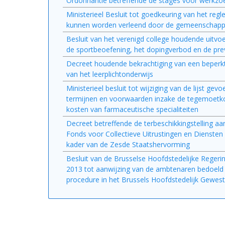
Ordonnantie betreffende de stages voor werkz
Ministerieel Besluit tot goedkeuring van het r
kunnen worden verleend door de gemeenschappelij
Besluit van het verenigd college houdende uitvo
de sportbeoefening, het dopingverbod en de pre
Decreet houdende bekrachtiging van een beperkt
van het leerplichtonderwijs
Ministerieel besluit tot wijziging van de lijst ge
termijnen en voorwaarden inzake de tegemoetkom
kosten van farmaceutische specialiteiten
Decreet betreffende de terbeschikkingstelling 
Fonds voor Collectieve Uitrustingen en Diensten
kader van de Zesde Staatshervorming
Besluit van de Brusselse Hoofdstedelijke Regerin
2013 tot aanwijzing van de ambtenaren bedoeld i
procedure in het Brussels Hoofdstedelijk Gewest