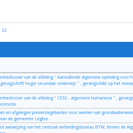
22
rentiedossier van de afdeling " Aanvullende algemene opleiding voor h
tuigschrift hoger secundair onderwijs " , gerangschikt op het nivea
erentiedossier van de afdeling " CESS - algemene humaniora " , gerang
 promotie
elegen en afgelegen preventiegebieden voor werken van grondwaterwinn
van de gemeente Léglise.
é tot aanwijzing van het centraal verbindingsbureau BTW, binnen de A