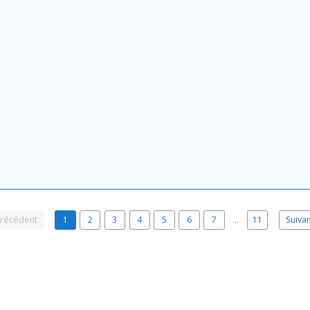
récédent
1
2
3
4
5
6
7
…
11
Suiva