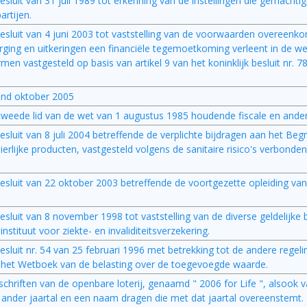
 besluit van 31 juli 1989 tot erkenning van de instellingen die gemachtig
artijen.
jk besluit van 4 juni 2003 tot vaststelling van de voorwaarden overeen
rging en uitkeringen een financiële tegemoetkoming verleent in de we
n vastgesteld op basis van artikel 9 van het koninklijk besluit nr. 7
and oktober 2005
29, tweede lid van de wet van 1 augustus 1985 houdende fiscale en ande
k besluit van 8 juli 2004 betreffende de verplichte bijdragen aan het Be
ierlijke producten, vastgesteld volgens de sanitaire risico's verbonde
jk besluit van 22 oktober 2003 betreffende de voortgezette opleiding v
k besluit van 8 november 1998 tot vaststelling van de diverse geldelijke
nstituut voor ziekte- en invaliditeitsverzekering.
k besluit nr. 54 van 25 februari 1996 met betrekking tot de andere rege
n het Wetboek van de belasting over de toegevoegde waarde.
rschriften van de openbare loterij, genaamd " 2006 for Life ", alsook v
 ander jaartal en een naam dragen die met dat jaartal overeenstemt.