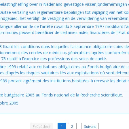
stingheffing over in Nederland gevestigde visserijondernemingen o
e Duitse vertaling van reglementaire bepalingen tot wijziging van het kon
dgebied, het verblijf, de vestiging en de verwijdering van vreemdeli
en langue allemande de l'arrêté royal du 8 septembre 1997 modifiant l'ar
ommunes peuvent bénéficier de certaines aides financières de l'Etat 
03 fixant les conditions dans lesquelles l'assurance obligatoire soins 
nctionnement des cercles de médecins généralistes agréés conformé
n° 78 relatif à l'exercice des professions des soins de santé.
bre 1999 relatif aux cotisations obligatoires au Fonds budgétaire de l
s d'après les risques sanitaires liés aux exploitations où sont détenu
t 1989 portant agrément des institutions habilitées à recevoir les dotati
née budgétaire 2005 au Fonds national de la Recherche scientifique.
tobre 2005
Précédent
1
2
Suivant