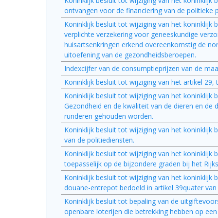
Koninklijk besluit tot wijziging van het koninklijk
ontvangen voor de financiering van de politieke p
Koninklijk besluit tot wijziging van het koninkli
verplichte verzekering voor geneeskundige verzo
huisartsenkringen erkend overeenkomstig de norme
uitoefening van de gezondheidsberoepen.
Indexcijfer van de consumptieprijzen van de ma
Koninklijk besluit tot wijziging van het artikel 
Koninklijk besluit tot wijziging van het koninklij
Gezondheid en de kwaliteit van de dieren en de d
runderen gehouden worden.
Koninklijk besluit tot wijziging van het koninkli
van de politiediensten.
Koninklijk besluit tot wijziging van het koninklij
toepasselijk op de bijzondere graden bij het Rijksi
Koninklijk besluit tot wijziging van het koninklij
douane-entrepot bedoeld in artikel 39quater va
Koninklijk besluit tot bepaling van de uitgiftevoo
openbare loterijen die betrekking hebben op een