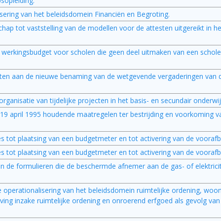
sopleiding.
isering van het beleidsdomein Financiën en Begroting.
p tot vaststelling van de modellen voor de attesten uitgereikt in he
et werkingsbudget voor scholen die geen deel uitmaken van een sch
eten aan de nieuwe benaming van de wetgevende vergaderingen va
ganisatie van tijdelijke projecten in het basis- en secundair onderwij
 19 april 1995 houdende maatregelen ter bestrijding en voorkoming v
es tot plaatsing van een budgetmeter en tot activering van de voorafbe
es tot plaatsing van een budgetmeter en tot activering van de voorafbe
van de formulieren die de beschermde afnemer aan de gas- of elektrici
ke operationalisering van het beleidsdomein ruimtelijke ordening, wo
ng inzake ruimtelijke ordening en onroerend erfgoed als gevolg van h