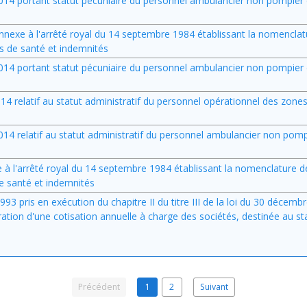
 2014 portant statut pécuniaire du personnel ambulancier non pompier
 l'annexe à l'arrêté royal du 14 septembre 1984 établissant la nomencla
s de santé et indemnités
 2014 portant statut pécuniaire du personnel ambulancier non pompier
2014 relatif au statut administratif du personnel opérationnel des zone
 2014 relatif au statut administratif du personnel ambulancier non pom
nexe à l'arrêté royal du 14 septembre 1984 établissant la nomenclature 
e santé et indemnités
993 pris en exécution du chapitre II du titre III de la loi du 30 décem
auration d'une cotisation annuelle à charge des sociétés, destinée au st
Précédent
1
2
Suivant