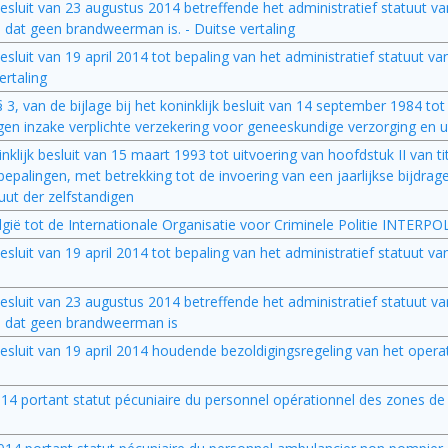
k besluit van 23 augustus 2014 betreffende het administratief statuut va
dat geen brandweerman is. - Duitse vertaling
 besluit van 19 april 2014 tot bepaling van het administratief statuut v
ertaling
, § 3, van de bijlage bij het koninklijk besluit van 14 september 1984 tot
en inzake verplichte verzekering voor geneeskundige verzorging en u
nklijk besluit van 15 maart 1993 tot uitvoering van hoofdstuk II van tit
alingen, met betrekking tot de invoering van een jaarlijkse bijdrage
ut der zelfstandigen
elgië tot de Internationale Organisatie voor Criminele Politie INTERPO
 besluit van 19 april 2014 tot bepaling van het administratief statuut v
k besluit van 23 augustus 2014 betreffende het administratief statuut va
s dat geen brandweerman is
jk besluit van 19 april 2014 houdende bezoldigingsregeling van het oper
 2014 portant statut pécuniaire du personnel opérationnel des zones de