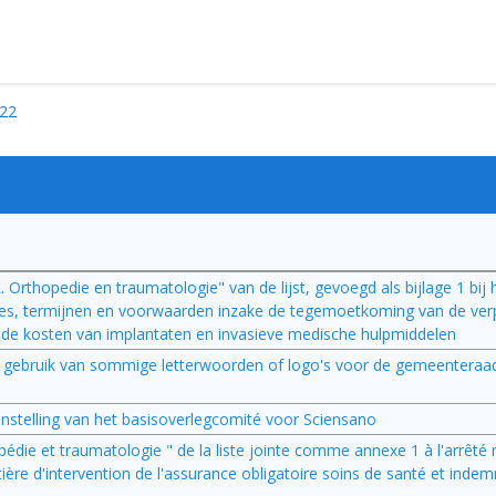
22
. Orthopedie en traumatologie" van de lijst, gevoegd als bijlage 1 bij h
ures, termijnen en voorwaarden inzake de tegemoetkoming van de verp
n de kosten van implantaten en invasieve medische hulpmiddelen
et gebruik van sommige letterwoorden of logo's voor de gemeenteraa
enstelling van het basisoverlegcomité voor Sciensano
opédie et traumatologie " de la liste jointe comme annexe 1 à l'arrêté 
tière d'intervention de l'assurance obligatoire soins de santé et indem