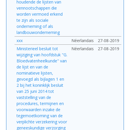
houdende de lijsten van
vennootschappen die
worden vermoed erkend
te zijn als sociale
onderneming of als
landbouwonderneming
xxx
Néerlandais
27-08-2019
Ministerieel besluit tot
Néerlandais
27-08-2019
wijziging van hoofdstuk "G.
Bloedvatenheelkunde" van
de lijst en van de
nominatieve lijsten,
gevoegd als bijlagen 1 en
2 bij het koninklijk besluit
van 25 juni 2014 tot
vaststelling van de
procedures, termijnen en
voorwaarden inzake de
tegemoetkoming van de
verplichte verzekering voor
geneeskundige verzorging