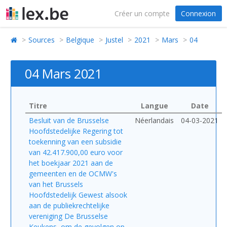
Créer un compte
Connexion
Sources
Belgique
Justel
2021
Mars
04
04 Mars 2021
Titre
Langue
Date
Besluit van de Brusselse
Néerlandais
04-03-2021
Hoofdstedelijke Regering tot
toekenning van een subsidie
van 42.417.900,00 euro voor
het boekjaar 2021 aan de
gemeenten en de OCMW's
van het Brussels
Hoofdstedelijk Gewest alsook
aan de publiekrechtelijke
vereniging De Brusselse
Keukens, om de gevolgen op