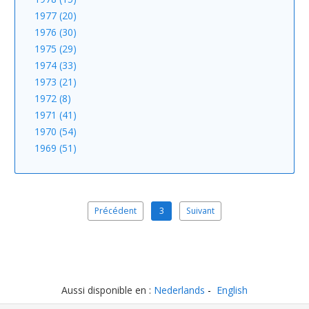
1977 (20)
1976 (30)
1975 (29)
1974 (33)
1973 (21)
1972 (8)
1971 (41)
1970 (54)
1969 (51)
Précédent
3
Suivant
Aussi disponible en :
Nederlands
English