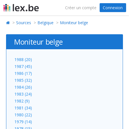
Créer un compte
Connexion
Sources
Belgique
Moniteur belge
Moniteur belge
1988 (20)
1987 (45)
1986 (17)
1985 (32)
1984 (26)
1983 (24)
1982 (9)
1981 (34)
1980 (22)
1979 (14)
1978 (15)