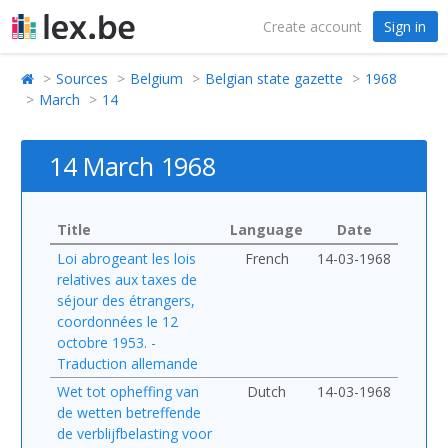
Create account
Sign in
Sources
Belgium
Belgian state gazette
1968
March
14
14 March 1968
Title
Language
Date
Loi abrogeant les lois
French
14-03-1968
relatives aux taxes de
séjour des étrangers,
coordonnées le 12
octobre 1953. -
Traduction allemande
Wet tot opheffing van
Dutch
14-03-1968
de wetten betreffende
de verblijfbelasting voor