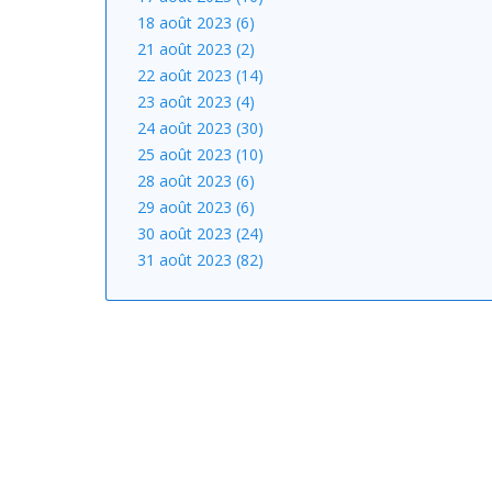
18 août 2023 (6)
21 août 2023 (2)
22 août 2023 (14)
23 août 2023 (4)
24 août 2023 (30)
25 août 2023 (10)
28 août 2023 (6)
29 août 2023 (6)
30 août 2023 (24)
31 août 2023 (82)