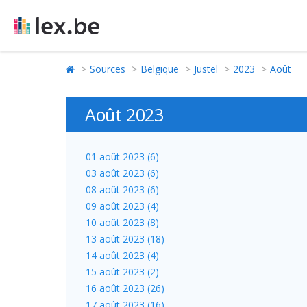
Sources
Belgique
Justel
2023
Août
Août 2023
01 août 2023 (6)
03 août 2023 (6)
08 août 2023 (6)
09 août 2023 (4)
10 août 2023 (8)
13 août 2023 (18)
14 août 2023 (4)
15 août 2023 (2)
16 août 2023 (26)
17 août 2023 (16)